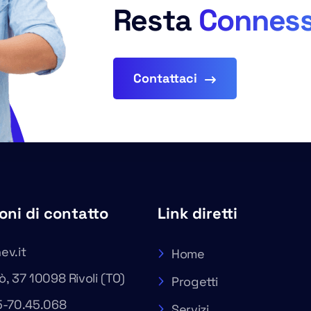
Resta
Connes
Contattaci
oni di contatto
Link diretti
ev.it
Home
, 37 10098 Rivoli (TO)
Progetti
5-70.45.068
Servizi