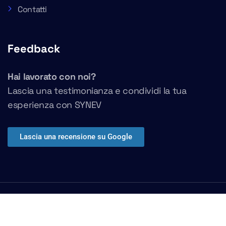
Contatti
Feedback
Hai lavorato con noi?
Lascia una testimonianza e condividi la tua
esperienza con SYNEV
Lascia una recensione su Google
SYNEV SRLs – P.I. 12969180012 – REA TO 1329707 –
Powered by
SYNEV